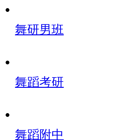
舞研男班
舞蹈考研
舞蹈附中