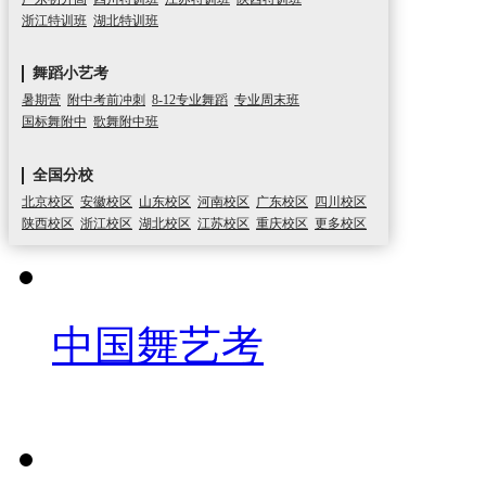
浙江特训班
湖北特训班
舞蹈小艺考
暑期营
附中考前冲刺
8-12专业舞蹈
专业周末班
国标舞附中
歌舞附中班
全国分校
北京校区
安徽校区
山东校区
河南校区
广东校区
四川校区
陕西校区
浙江校区
湖北校区
江苏校区
重庆校区
更多校区
中国舞艺考