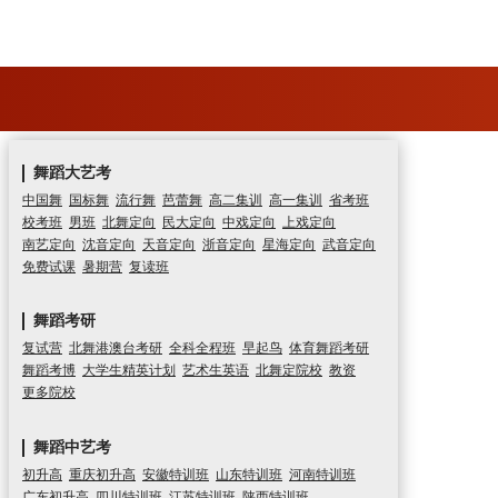
舞蹈大艺考
中国舞
国标舞
流行舞
芭蕾舞
高二集训
高一集训
省考班
校考班
男班
北舞定向
民大定向
中戏定向
上戏定向
南艺定向
沈音定向
天音定向
浙音定向
星海定向
武音定向
免费试课
暑期营
复读班
舞蹈考研
复试营
北舞港澳台考研
全科全程班
早起鸟
体育舞蹈考研
舞蹈考博
大学生精英计划
艺术生英语
北舞定院校
教资
更多院校
舞蹈中艺考
初升高
重庆初升高
安徽特训班
山东特训班
河南特训班
广东初升高
四川特训班
江苏特训班
陕西特训班